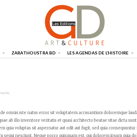
ZARATHOUSTRA BD
LES AGENDAS DE L’HISTOIRE
mments
unde omnis iste natus error sit voluptatem accusantium doloremque lau
uae ab illo inventore veritatis et quasi architecto beatae vitae dicta su
m quia voluptas sit aspernatur aut odit aut fugit, sed quia consequuntu
em sequi nesciunt. Neque porro quisquam est, qui dolorem ipsum quia dol