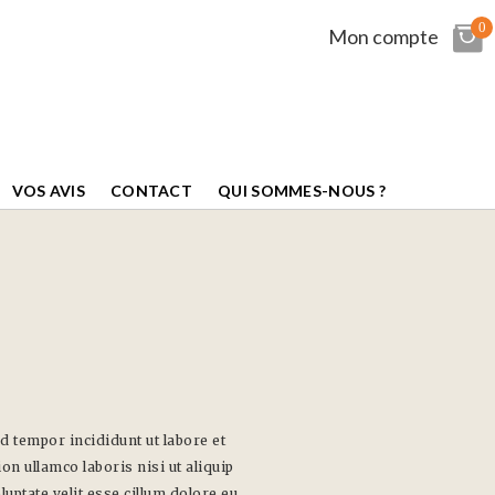
0
Mon compte
VOS AVIS
CONTACT
QUI SOMMES-NOUS ?
d tempor incididunt ut labore et
n ullamco laboris nisi ut aliquip
uptate velit esse cillum dolore eu