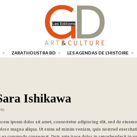
ZARATHOUSTRA BD
LES AGENDAS DE L’HISTOIRE
Sara Ishikawa
992
orem ipsum dolor sit amet, consectetur adipiscing elit, sed do eiusmo
olore magna aliqua. Ut enim ad minim veniam, quis nostrud exercitatio
 ea commodo consequat. Duis aute irure dolor in reprehenderit in vol