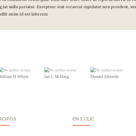
giat nulla pariatur. Excepteur sint occaecat cupidatat non proident, sun
ollit anim id est laborum
William H Whyte
Ian L McHarg
Donald Albrecht
PROPOS
EN 1 CLIC